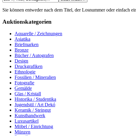
Sie können entweder nach dem
Titel
, der
Losnummer
oder einfach e
Auktionskategorien
Aquarelle / Zeichnungen
Asiatika
Briefmarken
Bronze
Bücher / Autografen
Design
Druckgrafiken
Ethnologie
Fossilien / Mineralien
Fotografie
Gemälde
Glas / Kristall
Historika / Studentika
Jugendstil / Art Dekó
Keramik / Steingut
Kunsthandwerk
Luxusartikel
Möbel / Einrichtung
Münzen