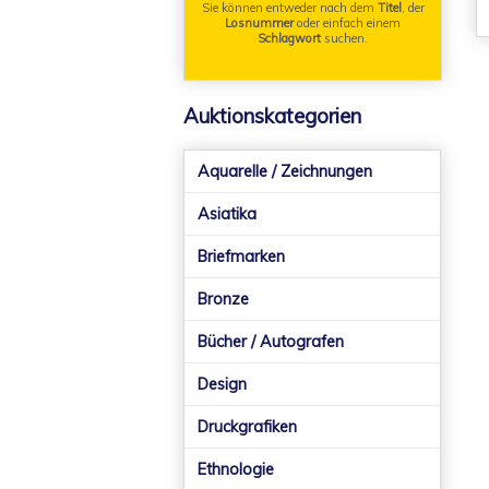
Sie können entweder nach dem
Titel
, der
Losnummer
oder einfach einem
Schlagwort
suchen.
Auktionskategorien
Aquarelle / Zeichnungen
Asiatika
Briefmarken
Bronze
Bücher / Autografen
Design
Druckgrafiken
Ethnologie