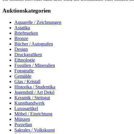
Auktionskategorien
Aquarelle / Zeichnungen
Asiatika
Briefmarken
Bronze
Bücher / Autografen
Design
Druckgrafiken
Ethnologie
Fossilien / Mineralien
Fotografie
Gemälde
Glas / Kristall
Historika / Studentika
Jugendstil / Art Dekó
Keramik / Steingut
Kunsthandwerk
Luxusartikel
Möbel / Einrichtung
Münzen
Porzellan
Sakrales / Volkskunst