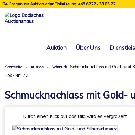
Bei Fragen zur Auktion oder Einlieferung: +49 6222 - 38 65 22
Auktion
Über Uns
Dienstlei
»
»
Schmucknachlass mit Gold- und S
Startseite
Auktion
Schmuck
Los-Nr.: 72
Schmucknachlass mit Gold- 
Durch einen Klick auf das Bild wird es vergrößert